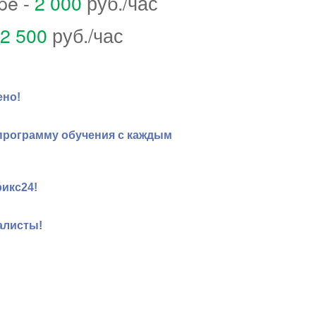
pe -
2 000
руб./час
2 500
руб./час
ено!
программу обучения с каждым
икс24!
алисты!