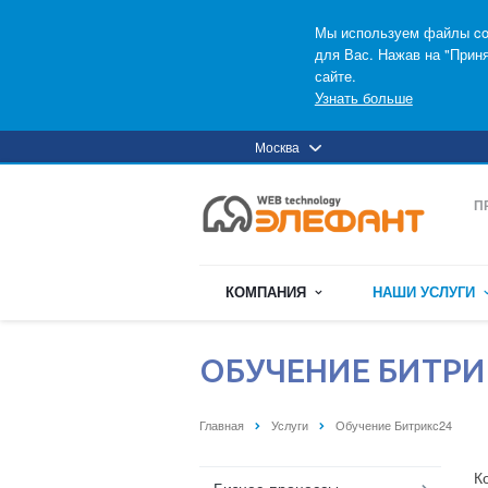
Мы используем файлы coo
для Вас. Нажав на "Прин
сайте.
Узнать больше
Москва
П
КОМПАНИЯ
НАШИ УСЛУГИ
ОБУЧЕНИЕ БИТРИ
Главная
Услуги
Обучение Битрикс24
К