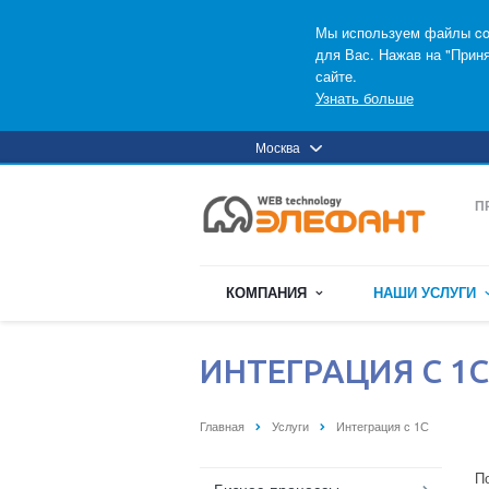
Мы используем файлы coo
для Вас. Нажав на "Прин
сайте.
Узнать больше
Москва
П
КОМПАНИЯ
НАШИ УСЛУГИ
ИНТЕГРАЦИЯ С 1С
Главная
Услуги
Интеграция с 1С
П