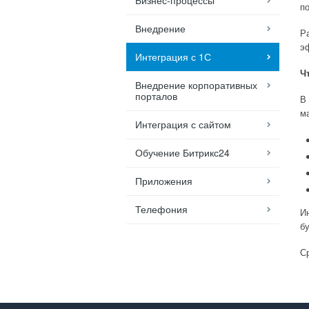
Бизнес-процессы
п
Внедрение
Р
э
Интеграция с 1С
Ч
Внедрение корпоративных
порталов
В
м
Интеграция с сайтом
Обучение Битрикс24
Приложения
Телефония
И
б
Ср